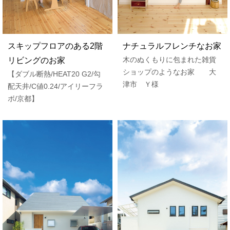
スキップフロアのある2階
ナチュラルフレンチなお家
木のぬくもりに包まれた雑貨
リビングのお家
ショップのようなお家 大
【ダブル断熱/HEAT20 G2/勾
津市 Ｙ様
配天井/C値0.24/アイリーフラ
ボ/京都】