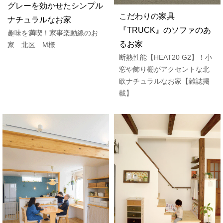
グレーを効かせたシンプル
こだわりの家具
ナチュラルなお家
『TRUCK』のソファのあ
趣味を満喫！家事楽動線のお
るお家
家 北区 M様
断熱性能【HEAT20 G2】！小
窓や飾り棚がアクセントな北
欧ナチュラルなお家【雑誌掲
載】