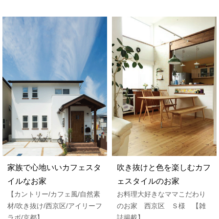
家族で心地いいカフェスタ
吹き抜けと色を楽しむカフ
イルなお家
ェスタイルのお家
【カントリー/カフェ風/自然素
お料理大好きなママこだわり
材/吹き抜け/西京区/アイリーフ
のお家 西京区 Ｓ様 【雑
ラボ/京都】
誌掲載】