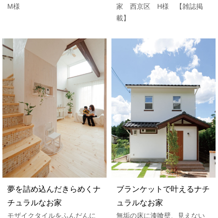
M様
家 西京区 H様 【雑誌掲
載】
夢を詰め込んだきらめくナ
ブランケットで叶えるナチ
チュラルなお家
ュラルなお家
モザイクタイルをふんだんに
無垢の床に漆喰壁、見えない