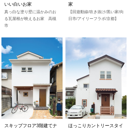
いい白いお家
家
真っ白な塗り壁に温かみのお
【回遊動線/吹き抜け/黒い家/向
る瓦屋根が映えるお家 高槻
日市/アイリーフラボ/京都】
市
スキップフロア3階建てナ
ほっこりカントリースタイ