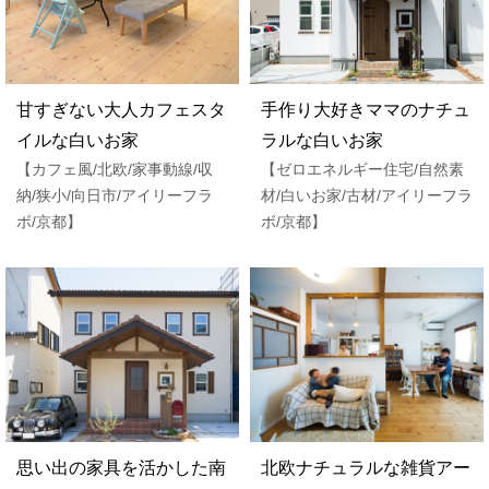
甘すぎない大人カフェスタ
手作り大好きママのナチュ
イルな白いお家
ラルな白いお家
【カフェ風/北欧/家事動線/収
【ゼロエネルギー住宅/自然素
納/狭小/向日市/アイリーフラ
材/白いお家/古材/アイリーフラ
ボ/京都】
ボ/京都】
思い出の家具を活かした南
北欧ナチュラルな雑貨アー