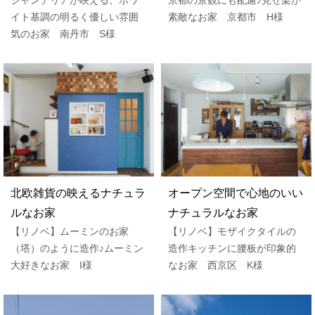
シャンデリアが映える、ホワ
京都の景観にも配慮♪見せ梁が
イト基調の明るく優しい雰囲
素敵なお家 京都市 H様
気のお家 南丹市 S様
北欧雑貨の映えるナチュラ
オープン空間で心地のいい
ルなお家
ナチュラルなお家
【リノベ】ムーミンのお家
【リノベ】モザイクタイルの
（塔）のように造作♪ムーミン
造作キッチンに腰板が印象的
大好きなお家 I様
なお家 西京区 K様