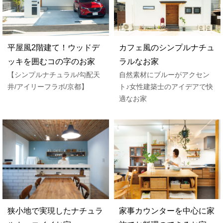
平屋風2階建て！ウッドデ
カフェ風のシンプルナチュ
ッキを囲むコの字のお家
ラルなお家
【シンプルナチュラル/勾配天
自然素材にブルーがアクセン
井/アイリーフラボ/京都】
ト♪女性建築士のアイデアで快
適なお家
狭小地で実現したナチュラ
家事カウンターを中心に家