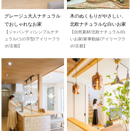
グレージュ大人ナチュラル
木のぬくもりがやさしい、
でおしゃれなお家
北欧ナチュラルな白いお家
【ジャパンディ/シンプルナチ
【自然素材/北欧ナチュラル/白
ュラル/コの字型/アイリーフラ
いお家/家事動線/アイリーフラ
ボ/京都】
ボ/京都】