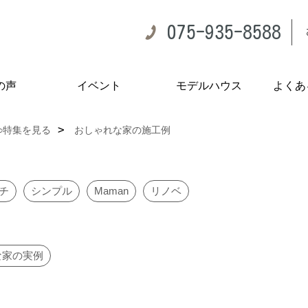
075-935-8588
の声
イベント
モデルハウス
よくあ
○○特集を見る
おしゃれな家の施工例
チ
シンプル
Maman
リノベ
な家の実例