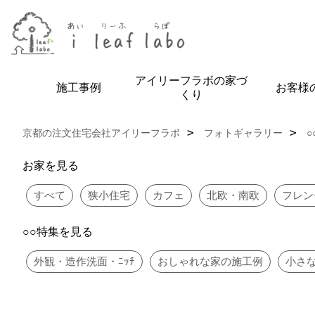
アイリーフラボの家づ
施工事例
お客様
くり
京都の注文住宅会社アイリーフラボ
フォトギャラリー
お家を見る
すべて
狭小住宅
カフェ
北欧・南欧
フレン
○○特集を見る
外観・造作洗面・ﾆｯﾁ
おしゃれな家の施工例
小さ