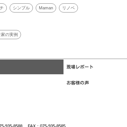
チ
シンプル
Maman
リノベ
な家の実例
現場レポート
お客様の声
75-935-8588
FAX：075-935-8585