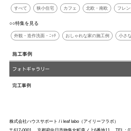
すべて
狭小住宅
カフェ
北欧・南欧
フレン
○○特集を見る
外観・造作洗面・ﾆｯﾁ
おしゃれな家の施工例
小さ
施工事例
フォトギャラリー
完工事例
株式会社ハウスサポート / i leaf labo（アイリーフラボ）
〒617-0001
京都府向日市物集女町森ノ上6番地11
TEL：
0