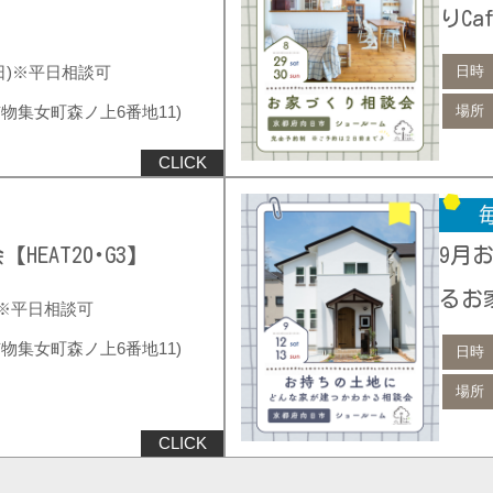
りCa
(日)※平日相談可
日時
物集女町森ノ上6番地11)
場所
EAT20･G3】
9月
るお
日)※平日相談可
物集女町森ノ上6番地11)
日時
場所