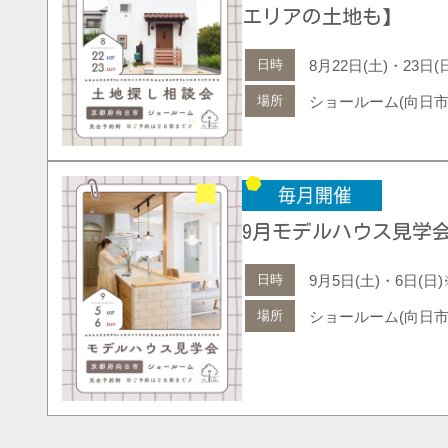
エリアの土地も】
日時
8月22日(土)・23日
場所
ショールーム(向日市
9月モデルハウス見学会【H
日時
9月5日(土)・6日(
場所
ショールーム(向日市