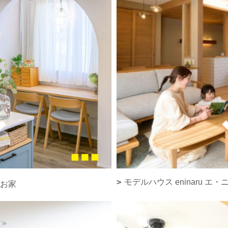
モデルハウス eninaru エ
お家