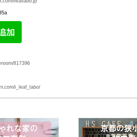
com/ileaflabo.jp
535a
myroom/817396
m.com/i_leaf_labo/