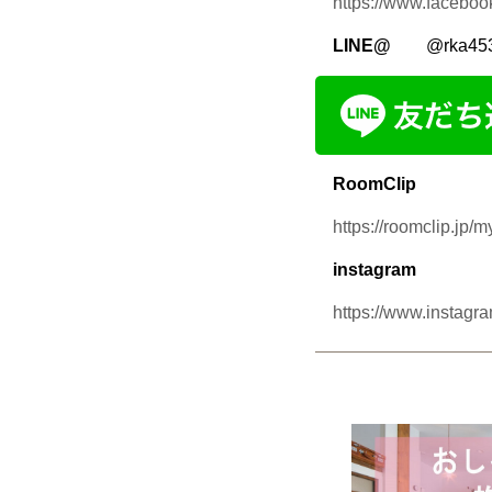
https://www.facebook.
LINE@
@rka4
RoomClip
https://roomclip.jp/
instagram
https://www.instagra