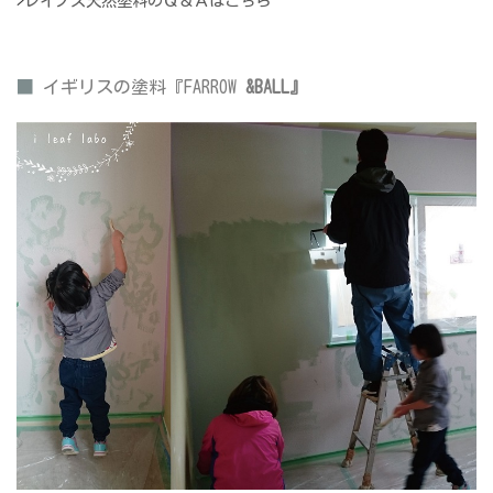
>
レイノス天然塗料のＱ＆Ａはこちら
■
イギリスの塗料『FARROW
&BALL』