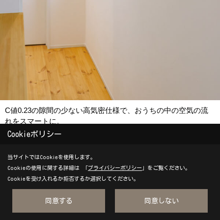
C値0.23の隙間の少ない高気密仕様で、おうちの中の空気の流
れをスマートに。
ダクト式第3種換気が毎日をやさしく整えてくれます。
Cookieポリシー
【自然素材/北欧ナチュラル/家事動線/アイリーフラボ/京都】
当サイトではCookieを使用します。
Cookieの使用に関する詳細は 「
プライバシーポリシー
」をご覧ください。
Cookieを受け入れるか拒否するか選択してください。
Save
同意する
同意しない