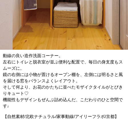
動線の良い造作洗面コーナー。
左右にトイレと脱衣室が並ぶ便利な配置で、毎日の身支度もス
ムーズに。
鏡の右側には小物が置けるオープン棚を、左側には明るさと風
を届ける窓をバランスよくレイアウト。
そして何より、お花のかたちに並べたモザイクタイルがとびき
りキュート♡
機能性もデザインもぜんぶ詰め込んだ、こだわりのひと空間で
す♩
【自然素材/北欧ナチュラル/家事動線/アイリーフラボ/京都】