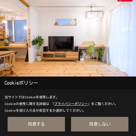
Cookieポリシー
テレビの向かい側にあるソファーからの眺めはとっても開放的
です。大きな窓から明るい光がリビングに。テレビ上部の窓の
当サイトではCookieを使用します。
ニッチにはお気に入りの小物を飾って。
Cookieの使用に関する詳細は 「
プライバシーポリシー
」をご覧ください。
Cookieを受け入れるか拒否するか選択してください。
同意する
同意しない
Save