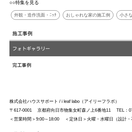
○○特集を見る
外観・造作洗面・ﾆｯﾁ
おしゃれな家の施工例
小さ
施工事例
フォトギャラリー
完工事例
株式会社ハウスサポート / i leaf labo（アイリーフラボ）
〒617-0001
京都府向日市物集女町森ノ上6番地11
TEL：
0
＜営業時間＞9:00～18:00
＜定休日＞火曜・水曜日（設計・