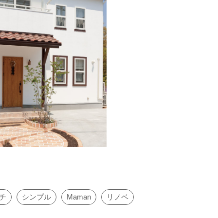
チ
シンプル
Maman
リノベ