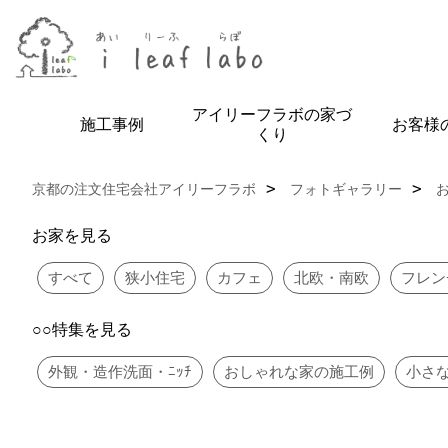
アイリーフラボの家づ
施工事例
お客様
くり
京都の注文住宅会社アイリーフラボ
フォトギャラリー
お家を見る
すべて
狭小住宅
カフェ
北欧・南欧
フレン
○○特集を見る
外観・造作洗面・ﾆｯﾁ
おしゃれな家の施工例
小さ