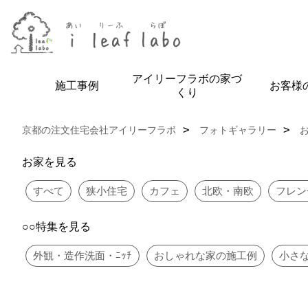
アイリーフラボの家づ
施工事例
お客様
くり
京都の注文住宅会社アイリーフラボ
フォトギャラリー
お家を見る
すべて
狭小住宅
カフェ
北欧・南欧
フレン
○○特集を見る
外観・造作洗面・ﾆｯﾁ
おしゃれな家の施工例
小さ