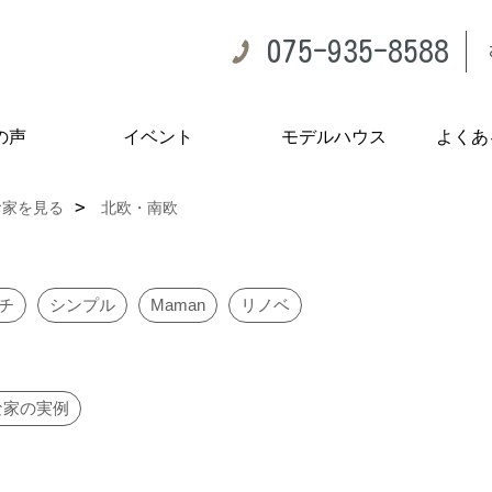
075-935-8588
の声
イベント
モデルハウス
よくあ
お家を見る
北欧・南欧
チ
シンプル
Maman
リノベ
な家の実例