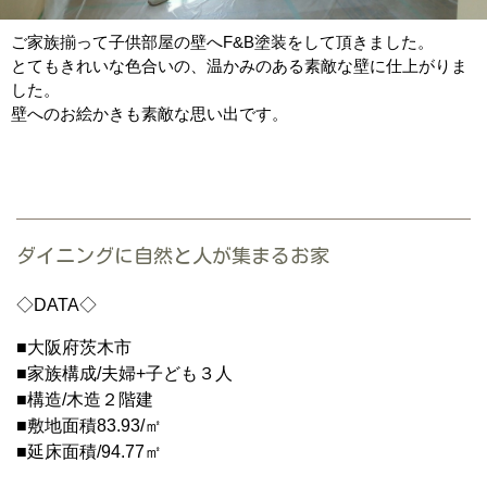
ご家族揃って子供部屋の壁へF&B塗装をして頂きました。
とてもきれいな色合いの、温かみのある素敵な壁に仕上がりま
した。
壁へのお絵かきも素敵な思い出です。
ダイニングに自然と人が集まるお家
◇DATA◇
■大阪府茨木市
■家族構成/夫婦+子ども３人
■構造/木造２階建
■敷地面積83.93/㎡
■延床面積/94.77㎡