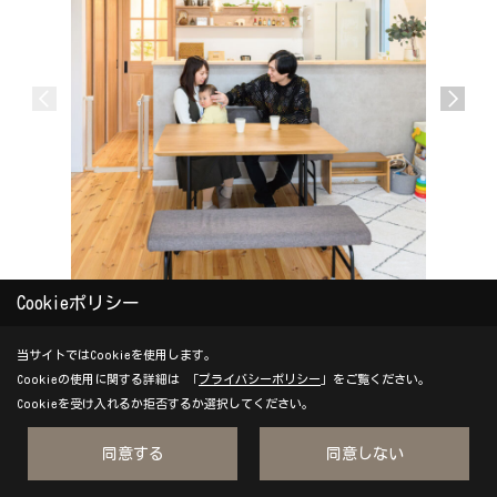
Cookieポリシー
木とグレーが調和する、ヌックのあるお家
思い出と
当サイトではCookieを使用します。
【北欧ナチュラル｜自然素材｜グレー｜アイリ
リノベー
Cookieの使用に関する詳細は 「
プライバシーポリシー
」をご覧ください。
ーフラボ｜京都】
【店舗リ
Cookieを受け入れるか拒否するか選択してください。
リーフラ
同意する
同意しない