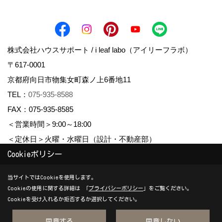
株式会社ハウスサポート / i leaf labo（アイリーフラボ）
〒617-0001
京都府向日市物集女町森ノ上6番地11
TEL：
075-935-8588
FAX：075-935-8585
＜営業時間＞9:00～18:00
＜定休日＞火曜・水曜日（設計・不動産部）
Cookieポリシー
Copyright (c) housesupport. All Rights Reserved.
当サイトではCookieを使用します。
Cookieの使用に関する詳細は 「
プライバシーポリシー
」をご覧ください。
Produced by
ゴデスクリエイト
Cookieを受け入れるか拒否するか選択してください。
同意する
同意しない