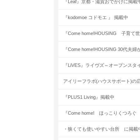
『Leaf』京都・滋賀おでかけに掲載中
『kodomoe コドモエ 』 掲載中
『Come home!HOUSING 
『Come home!HOUSING 3
『LiVES』ライヴズ～オープンスタ
アイリーフラボ(ハウスサポート)の広
『PLUS1 Living』掲載中
『Come home! ほっこりくつろ
・狭くても使いやすい台所 に掲載中