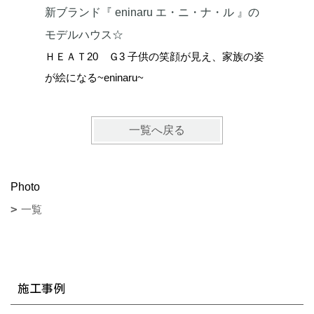
新ブランド『 eninaru エ・ニ・ナ・ル 』の
内窓のか
モデルハウス☆
家
ＨＥＡＴ20 Ｇ3 子供の笑顔が見え、家族の姿
ＨＥＡＴ
が絵になる~eninaru~
お家です
一覧へ戻る
Photo
一覧
施工事例