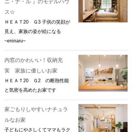
ニ・ナ・ル 』のモデルハウ
ス☆
ＨＥＡＴ20 Ｇ3 子供の笑顔が
見え、家族の姿が絵になる
~eninaru~
内窓のかわいい！収納充
実 家族に優しいお家
ＨＥＡＴ20 Ｇ2 の断熱性能
と気密を高めたお家です
家ごもりしやすいナチュラ
ルなお家
子どもにやさしくてママもラク