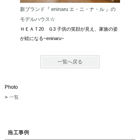
新ブランド『 eninaru エ・ニ・ナ・ル 』の
内窓のか
モデルハウス☆
家
ＨＥＡＴ20 Ｇ3 子供の笑顔が見え、家族の姿
ＨＥＡＴ
が絵になる~eninaru~
お家です
一覧へ戻る
Photo
一覧
施工事例