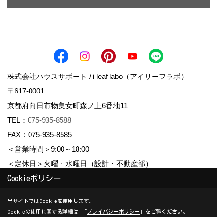
株式会社ハウスサポート / i leaf labo（アイリーフラボ）
〒617-0001
京都府向日市物集女町森ノ上6番地11
TEL：
075-935-8588
FAX：075-935-8585
＜営業時間＞9:00～18:00
＜定休日＞火曜・水曜日（設計・不動産部）
Cookieポリシー
Copyright (c) housesupport. All Rights Reserved.
当サイトではCookieを使用します。
Cookieの使用に関する詳細は 「
プライバシーポリシー
」をご覧ください。
Produced by
ゴデスクリエイト