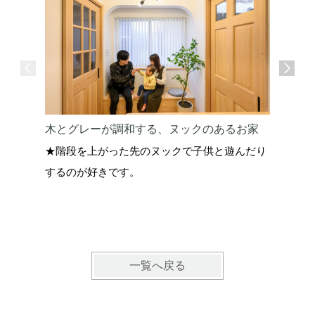
木とグレーが調和する、ヌックのあるお家
アーチ垂
★階段を上がった先のヌックで子供と遊んだり
★曖昧な
するのが好きです。
案してく
一覧へ戻る