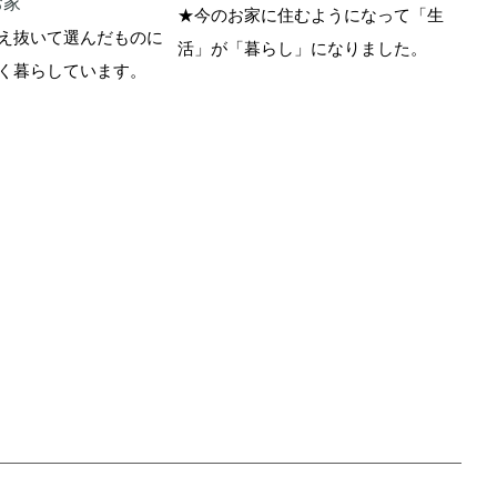
お家
ィス
★今のお家に住むようになって「生
え抜いて選んだものに
★「
活」が「暮らし」になりました。
く暮らしています。
は?
トさ