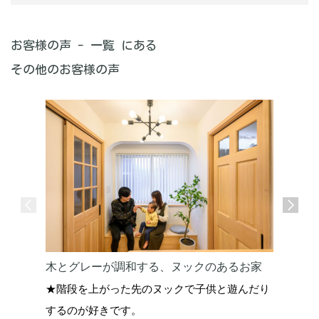
お客様の声 - 一覧 にある
その他のお客様の声
木とグレーが調和する、ヌックのあるお家
アーチ垂
★階段を上がった先のヌックで子供と遊んだり
★曖昧な
するのが好きです。
案してく