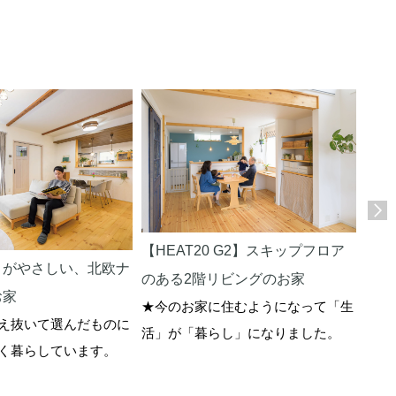
【HEAT20 G2】スキップフロア
りがやさしい、北欧ナ
動画
のある2階リビングのお家
★お
お家
★今のお家に住むようになって「生
え抜いて選んだものに
活」が「暮らし」になりました。
く暮らしています。