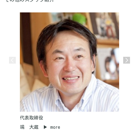
代表取締役
専務
端 大蔵 ▶ more
端 克将