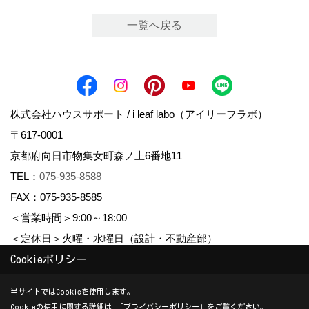
一覧へ戻る
株式会社ハウスサポート / i leaf labo（アイリーフラボ）
〒617-0001
京都府向日市物集女町森ノ上6番地11
TEL：
075-935-8588
FAX：075-935-8585
＜営業時間＞9:00～18:00
＜定休日＞火曜・水曜日（設計・不動産部）
Cookieポリシー
Copyright (c) housesupport. All Rights Reserved.
当サイトではCookieを使用します。
Cookieの使用に関する詳細は 「
プライバシーポリシー
」をご覧ください。
Produced by
ゴデスクリエイト