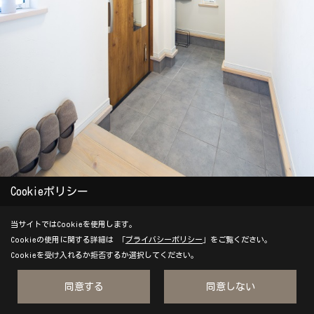
Cookieポリシー
玄関横にシューズクローゼットを設けて、靴や外出に必要なも
当サイトではCookieを使用します。
のなどをしまって、玄関をスッキリさせることができます。
Cookieの使用に関する詳細は 「
プライバシーポリシー
」をご覧ください。
Cookieを受け入れるか拒否するか選択してください。
シューズクローゼット上部はアーチにすることで柔らかい印象
に。玄関ドアには、マグネット商品で小物を収納しています。
同意する
同意しない
【平屋風/2階建て/コの字型/シンプルナチュラル/勾配天井/アイ