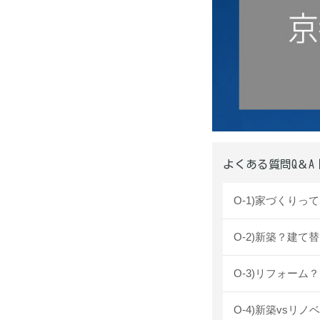
よくある質問Q＆A
O-1)家づくり
O-2)新築？建て
O-3)リフォー
O-4)新築vsリ