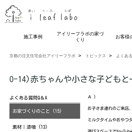
アイリーフラボの家づ
施工事例
お客様
くり
京都の注文住宅会社アイリーフラボ
トピックス
よくある
O-14)赤ちゃんや小さな子ども
Ａ )
よくある質問Q＆A
お子さま連れのご来店
お家づくりのこと (15)
ミルクタイムやおやつ
素材｜漆喰 (13)
遊びスペースでYouT