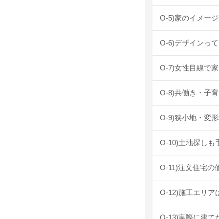
O-5)家のイメ
O-6)デザイン
O-7)女性目線
O-8)共働き・
O-9)狭小地・
O-10)土地探し
O-11)注文住宅
O-12)施工エリ
O-13)実際に建