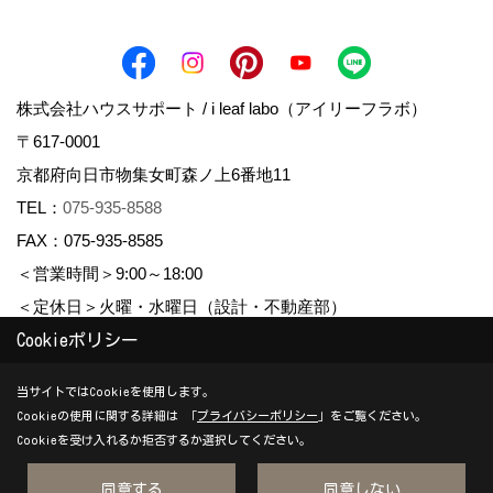
株式会社ハウスサポート / i leaf labo（アイリーフラボ）
〒617-0001
京都府向日市物集女町森ノ上6番地11
TEL：
075-935-8588
FAX：075-935-8585
＜営業時間＞9:00～18:00
＜定休日＞火曜・水曜日（設計・不動産部）
Cookieポリシー
Copyright (c) housesupport. All Rights Reserved.
当サイトではCookieを使用します。
Cookieの使用に関する詳細は 「
プライバシーポリシー
」をご覧ください。
Produced by
ゴデスクリエイト
Cookieを受け入れるか拒否するか選択してください。
同意する
同意しない