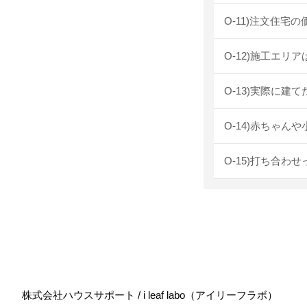
O-11)注文住宅
O-12)施工エリ
O-13)実際に建
O-14)赤ちゃ
O-15)打ち合わ
株式会社ハウスサポート / i leaf labo（アイリーフラボ）