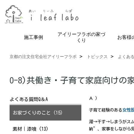
アイリーフラボの家づ
施工事例
お客様
くり
京都の注文住宅会社アイリーフラボ
トピックス
よくある
O-8)共働き・子育て家庭向け
Ａ )
よくある質問Q＆A
子育て経験のある
女性
お家づくりのこと (15)
濯→干す→しまうがス
素材｜漆喰 (13)
納”、家事をしながら