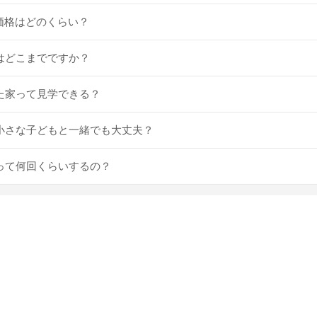
の価格はどのくらい？
アはどこまでですか？
てた家って見学できる？
んや小さな子どもと一緒でも大丈夫？
せって何回くらいするの？