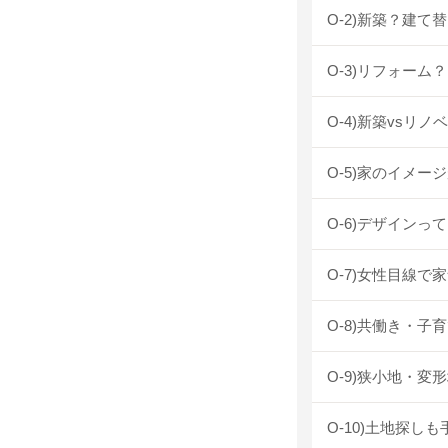
O-2)新築？建て
O-3)リフォー
O-4)新築vsリ
O-5)家のイメ
O-6)デザイン
O-7)女性目線
O-8)共働き・
O-9)狭小地・
O-10)土地探し