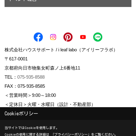
株式会社ハウスサポート / i leaf labo（アイリーフラボ）
〒617-0001
京都府向日市物集女町森ノ上6番地11
TEL：
075-935-8588
FAX：075-935-8585
＜営業時間＞9:00～18:00
＜定休日＞火曜・水曜日（設計・不動産部）
Cookieポリシー
Copyright (c) housesupport. All Rights Reserved.
当サイトではCookieを使用します。
Cookieの使用に関する詳細は 「
プライバシーポリシー
」をご覧ください。
Produced by
ゴデスクリエイト