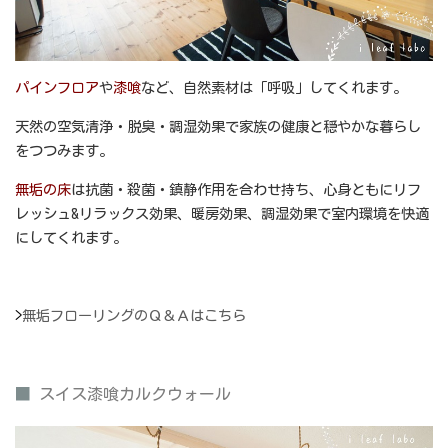
パインフロア
や
漆喰
など、自然素材は「呼吸」してくれます。
天然の空気清浄・脱臭・調湿効果で家族の健康と穏やかな暮らし
をつつみます。
無垢の床
は抗菌・殺菌・鎮静作用を合わせ持ち、心身ともにリフ
レッシュ&リラックス効果、暖房効果、調湿効果で室内環境を快適
にしてくれます。
>
無垢フローリングのＱ＆Ａはこちら
■
スイス漆喰カルクウォール