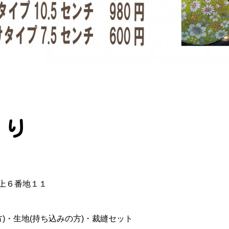
くり
ノ上６番地１１
)・生地(持ち込みの方)・裁縫セット