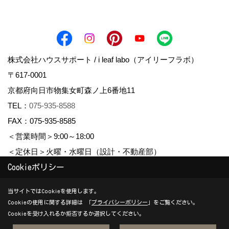
株式会社ハウスサポート / i leaf labo（アイリーフラボ）
〒617-0001
京都府向日市物集女町森ノ上6番地11
TEL：
075-935-8588
FAX：075-935-8585
＜営業時間＞9:00～18:00
＜定休日＞火曜・水曜日（設計・不動産部）
Cookieポリシー
Copyright (c) housesupport. All Rights Reserved.
当サイトではCookieを使用します。
Cookieの使用に関する詳細は 「
プライバシーポリシー
」をご覧ください。
Produced by
ゴデスクリエイト
Cookieを受け入れるか拒否するか選択してください。