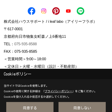
株式会社ハウスサポート / i leaf labo（アイリーフラボ）
〒617-0001
京都府向日市物集女町森ノ上6番地11
TEL：
075-935-8588
FAX：075-935-8585
＜営業時間＞9:00～18:00
＜定休日＞火曜・水曜日（設計・不動産部）
Cookieポリシー
Copyright (c) housesupport. All Rights Reserved.
当サイトではCookieを使用します。
Cookieの使用に関する詳細は 「
プライバシーポリシー
」をご覧ください。
Produced by
ゴデスクリエイト
Cookieを受け入れるか拒否するか選択してください。
同意する
同意しない