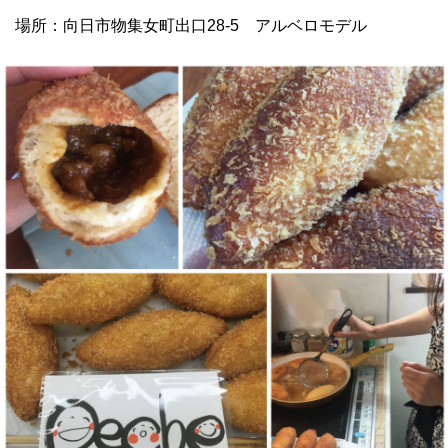
場所：向日市物集女町出口28-5 アルベロモデル