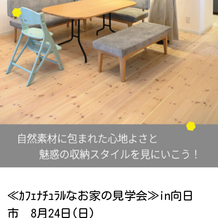
≪ｶﾌｪﾅﾁｭﾗﾙなお家の見学会≫in向日
市 8月24日(日)