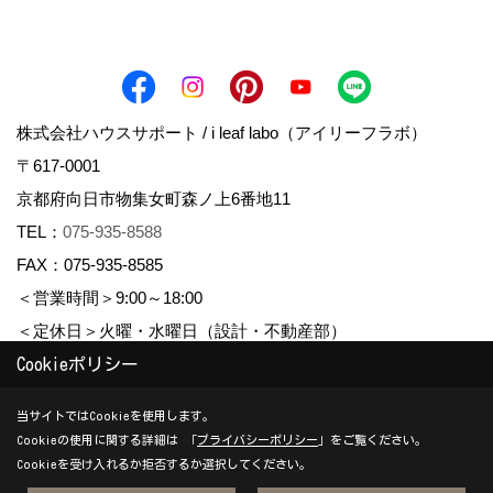
株式会社ハウスサポート / i leaf labo（アイリーフラボ）
〒617-0001
京都府向日市物集女町森ノ上6番地11
TEL：
075-935-8588
FAX：075-935-8585
＜営業時間＞9:00～18:00
＜定休日＞火曜・水曜日（設計・不動産部）
Cookieポリシー
Copyright (c) housesupport. All Rights Reserved.
当サイトではCookieを使用します。
Cookieの使用に関する詳細は 「
プライバシーポリシー
」をご覧ください。
Produced by
ゴデスクリエイト
Cookieを受け入れるか拒否するか選択してください。