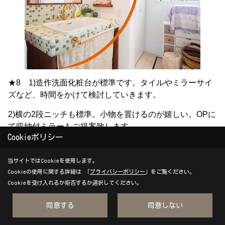
★8 1)造作洗面化粧台が標準です。タイルやミラーサイ
ズなど、時間をかけて検討していきます。
2)横の2段ニッチも標準。小物を置けるのが嬉しい。OPに
て収納付ミラーもご提案致します。
Cookieポリシー
まだまだ、お伝えしたい標準仕様は、これからUP致しま
す。詳しい仕様は、お気軽にお問合せ下さい。
当サイトではCookieを使用します。
Cookieの使用に関する詳細は 「
プライバシーポリシー
」をご覧ください。
※仕様は予告なく変更する場合がございます。詳しい仕
Cookieを受け入れるか拒否するか選択してください。
様は、お気軽にお問合せ下さい。
同意する
同意しない