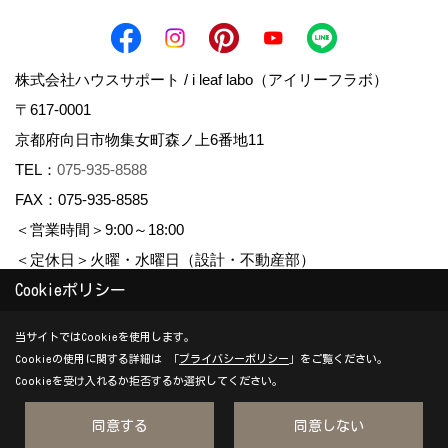
株式会社ハウスサポート / i leaf labo（アイリーフラボ）
〒617-0001
京都府向日市物集女町森ノ上6番地11
TEL：
075-935-8588
FAX：075-935-8585
＜営業時間＞9:00～18:00
＜定休日＞火曜・水曜日（設計・不動産部）
Cookieポリシー
Copyright (c) housesupport. All Rights Reserved.
当サイトではCookieを使用します。
Cookieの使用に関する詳細は 「
プライバシーポリシー
」をご覧ください。
Produced by
ゴデスクリエイト
Cookieを受け入れるか拒否するか選択してください。
同意する
同意しない