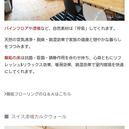
パインフロア
や
漆喰
など、自然素材は「呼吸」してくれます。
天然の空気清浄・脱臭・調湿効果で家族の健康と穏やかな暮らし
をつつみます。
無垢の床
は抗菌・殺菌・鎮静作用を合わせ持ち、心身ともにリフ
レッシュ&リラックス効果、暖房効果、調湿効果で室内環境を快適
にしてくれます。
>
無垢フローリングのＱ＆Ａはこちら
■
スイス漆喰カルクウォール