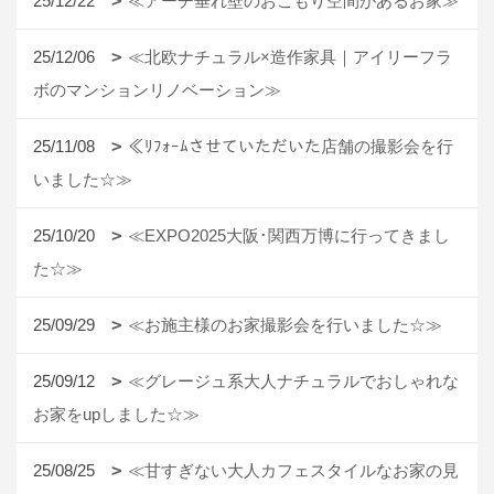
25/12/22
≪アーチ垂れ壁のおこもり空間があるお家≫
25/12/06
≪北欧ナチュラル×造作家具｜アイリーフラ
ボのマンションリノベーション≫
25/11/08
≪ﾘﾌｫｰﾑさせていただいた店舗の撮影会を行
いました☆≫
25/10/20
≪EXPO2025大阪･関西万博に行ってきまし
た☆≫
25/09/29
≪お施主様のお家撮影会を行いました☆≫
25/09/12
≪グレージュ系大人ナチュラルでおしゃれな
お家をupしました☆≫
25/08/25
≪甘すぎない大人カフェスタイルなお家の見