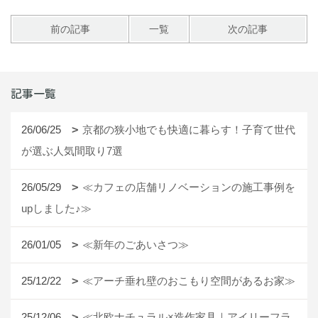
前の記事
一覧
次の記事
記事一覧
26/06/25
京都の狭小地でも快適に暮らす！子育て世代
が選ぶ人気間取り7選
26/05/29
≪カフェの店舗リノベーションの施工事例を
upしました♪≫
26/01/05
≪新年のごあいさつ≫
25/12/22
≪アーチ垂れ壁のおこもり空間があるお家≫
25/12/06
≪北欧ナチュラル×造作家具｜アイリーフラ