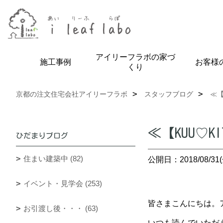
アイリーフラボの家づ
施工事例
お客様
くり
京都の注文住宅会社アイリーフラボ
スタッフブログ
≪【
≪【KUU♡
ひだまりブログ
住まい建築中 (82)
公開日：2018/08/31(
イベント・見学会 (253)
皆さまこんにちは。ア
お引渡し後・・・ (63)
いつも読んでいただ