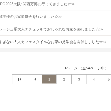
XPO2025大阪･関西万博に行ってきました☆≫
施主様のお家撮影会を行いました☆≫
レージュ系大人ナチュラルでおしゃれなお家をupしました☆≫
すぎない大人カフェスタイルなお家の見学会を開催しました☆≫
1ページ （全54ページ中）
1
2
3
4
5