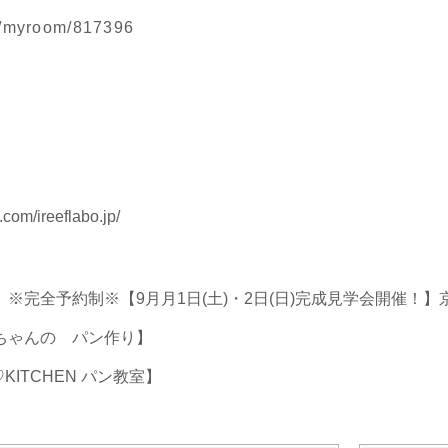
jp/myroom/817396
com/ireeflabo.jp/
日) ※完全予約制※【9月月1日(土)・2日(日)完成見学会開催
apoちゃんの パン作り】
♡KITCHEN パン教室】