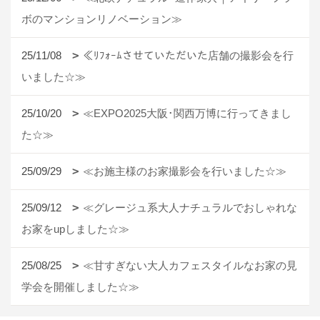
ボのマンションリノベーション≫
25/11/08
≪ﾘﾌｫｰﾑさせていただいた店舗の撮影会を行
いました☆≫
25/10/20
≪EXPO2025大阪･関西万博に行ってきまし
た☆≫
25/09/29
≪お施主様のお家撮影会を行いました☆≫
25/09/12
≪グレージュ系大人ナチュラルでおしゃれな
お家をupしました☆≫
25/08/25
≪甘すぎない大人カフェスタイルなお家の見
学会を開催しました☆≫