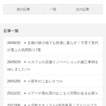
前の記事
一覧
次の記事
記事一覧
26/06/25
京都の狭小地でも快適に暮らす！子育て世代
が選ぶ人気間取り7選
26/05/29
≪カフェの店舗リノベーションの施工事例を
upしました♪≫
26/01/05
≪新年のごあいさつ≫
25/12/22
≪アーチ垂れ壁のおこもり空間があるお家≫
25/12/06
≪北欧ナチュラル×造作家具｜アイリーフラ