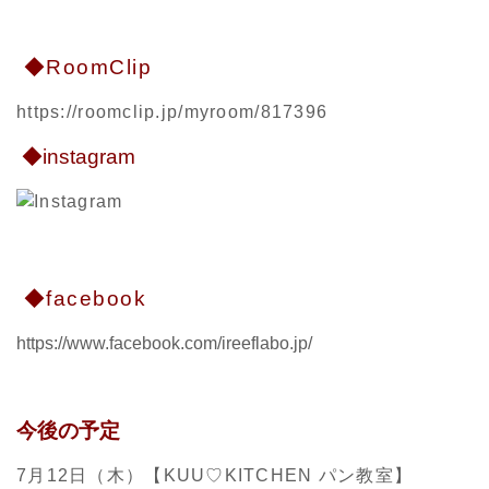
◆RoomClip
https://roomclip.jp/myroom/817396
◆instagram
◆facebook
https://www.facebook.com/ireeflabo.jp/
今後の予定
7月12日（木）【KUU♡KITCHEN パン教室】