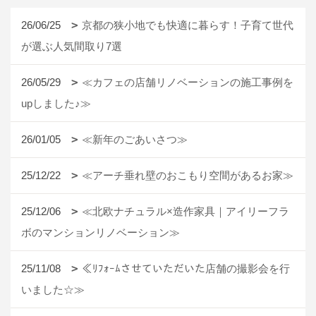
26/06/25
京都の狭小地でも快適に暮らす！子育て世代
が選ぶ人気間取り7選
26/05/29
≪カフェの店舗リノベーションの施工事例を
upしました♪≫
26/01/05
≪新年のごあいさつ≫
25/12/22
≪アーチ垂れ壁のおこもり空間があるお家≫
25/12/06
≪北欧ナチュラル×造作家具｜アイリーフラ
ボのマンションリノベーション≫
25/11/08
≪ﾘﾌｫｰﾑさせていただいた店舗の撮影会を行
いました☆≫