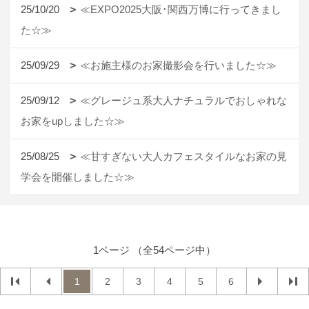
25/10/20
≪EXPO2025大阪･関西万博に行ってきまし
た☆≫
25/09/29
≪お施主様のお家撮影会を行いました☆≫
25/09/12
≪グレージュ系大人ナチュラルでおしゃれな
お家をupしました☆≫
25/08/25
≪甘すぎない大人カフェスタイルなお家の見
学会を開催しました☆≫
1ページ （全54ページ中）
1
2
3
4
5
6