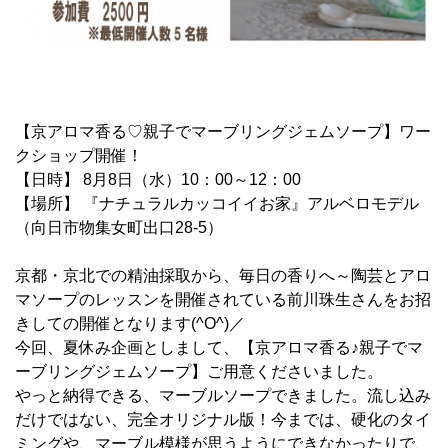
【京アロマ香る♡親子でマーブリングジェムソープ】ワー
クショップ開催！
【日時】 8月8日（水）10：00～12：00
【場所】 『ナチュラルカッコイイお家』アルベロモデル
（向日市物集女町出口28-5）
京都・京北での精油採取から、毎日の香りへ～陶芸とアロ
マソープのレッスンを開催されている前川珠生さんをお招
きしての開催となります(^O^)／
今回、夏休み企画としまして、【京アロマ香る♪親子でマ
ーブリングジェムソープ】ご用意くださいました。
やっと納得できる、マーブルソープできました。流し込み
だけではない、完全オリジナル版！今までは、硬化のタイ
ミングや、マーブル模様が思うようにできなかったりで、