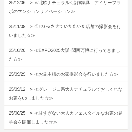
25/12/06
≪北欧ナチュラル×造作家具｜アイリーフラ
ボのマンションリノベーション≫
25/11/08
≪ﾘﾌｫｰﾑさせていただいた店舗の撮影会を行
いました☆≫
25/10/20
≪EXPO2025大阪･関西万博に行ってきまし
た☆≫
25/09/29
≪お施主様のお家撮影会を行いました☆≫
25/09/12
≪グレージュ系大人ナチュラルでおしゃれな
お家をupしました☆≫
25/08/25
≪甘すぎない大人カフェスタイルなお家の見
学会を開催しました☆≫