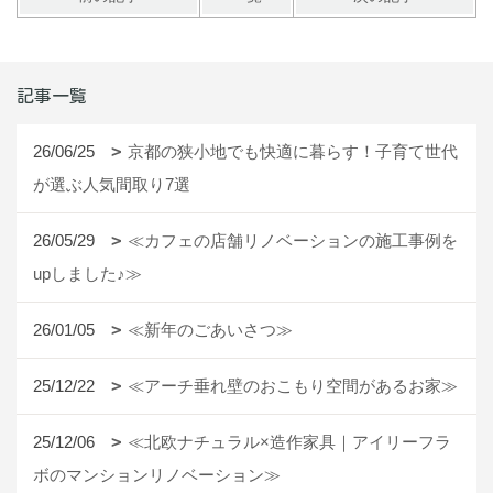
記事一覧
26/06/25
京都の狭小地でも快適に暮らす！子育て世代
が選ぶ人気間取り7選
26/05/29
≪カフェの店舗リノベーションの施工事例を
upしました♪≫
26/01/05
≪新年のごあいさつ≫
25/12/22
≪アーチ垂れ壁のおこもり空間があるお家≫
25/12/06
≪北欧ナチュラル×造作家具｜アイリーフラ
ボのマンションリノベーション≫