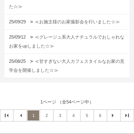
た☆≫
25/09/29
≪お施主様のお家撮影会を行いました☆≫
25/09/12
≪グレージュ系大人ナチュラルでおしゃれな
お家をupしました☆≫
25/08/25
≪甘すぎない大人カフェスタイルなお家の見
学会を開催しました☆≫
1ページ （全54ページ中）
1
2
3
4
5
6