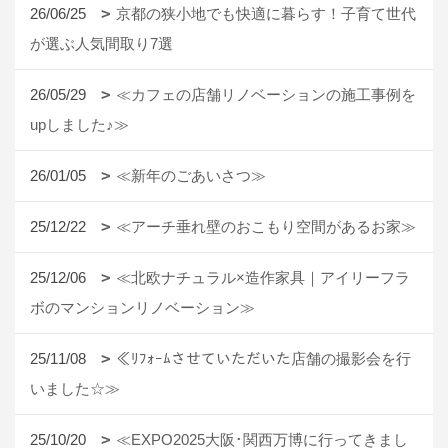
26/06/25
京都の狭小地でも快適に暮らす！子育て世代
が選ぶ人気間取り7選
26/05/29
≪カフェの店舗リノベーションの施工事例を
upしました♪≫
26/01/05
≪新年のごあいさつ≫
25/12/22
≪アーチ垂れ壁のおこもり空間があるお家≫
25/12/06
≪北欧ナチュラル×造作家具｜アイリーフラ
ボのマンションリノベーション≫
25/11/08
≪ﾘﾌｫｰﾑさせていただいた店舗の撮影会を行
いました☆≫
25/10/20
≪EXPO2025大阪･関西万博に行ってきまし