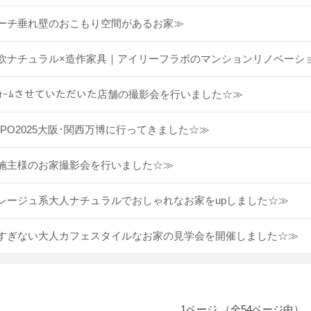
ーチ垂れ壁のおこもり空間があるお家≫
欧ナチュラル×造作家具｜アイリーフラボのマンションリノベーシ
ﾌｫｰﾑさせていただいた店舗の撮影会を行いました☆≫
XPO2025大阪･関西万博に行ってきました☆≫
施主様のお家撮影会を行いました☆≫
レージュ系大人ナチュラルでおしゃれなお家をupしました☆≫
すぎない大人カフェスタイルなお家の見学会を開催しました☆≫
1ページ （全54ページ中）