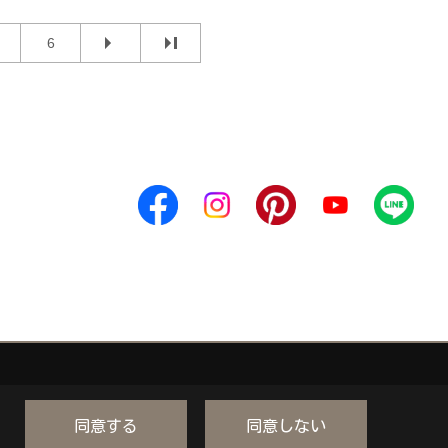
6
同意する
同意しない