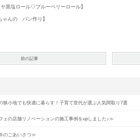
ヒマラヤ黒塩ロール♡ブルーベリーロール】
apoちゃんの パン作り】
前の記事
の狭小地でも快適に暮らす！子育て世代が選ぶ人気間取り7選
フェの店舗リノベーションの施工事例をupしました♪≫
年のごあいさつ≫