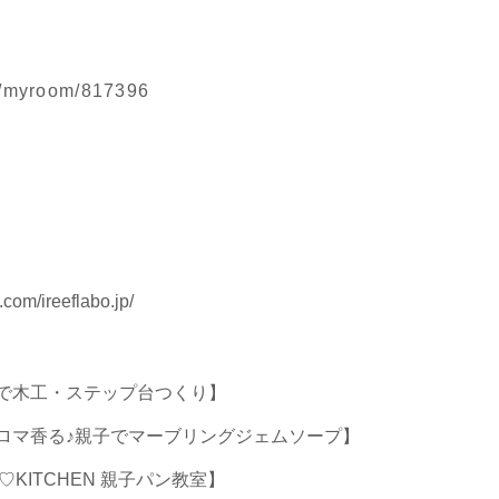
jp/myroom/817396
com/ireeflabo.jp/
子で木工・ステップ台つくり】
アロマ香る♪親子でマーブリングジェムソープ】
♡KITCHEN 親子パン教室】