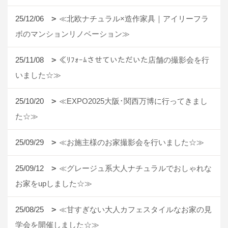
25/12/06
≪北欧ナチュラル×造作家具｜アイリーフラ
ボのマンションリノベーション≫
25/11/08
≪ﾘﾌｫｰﾑさせていただいた店舗の撮影会を行
いました☆≫
25/10/20
≪EXPO2025大阪･関西万博に行ってきまし
た☆≫
25/09/29
≪お施主様のお家撮影会を行いました☆≫
25/09/12
≪グレージュ系大人ナチュラルでおしゃれな
お家をupしました☆≫
25/08/25
≪甘すぎない大人カフェスタイルなお家の見
学会を開催しました☆≫