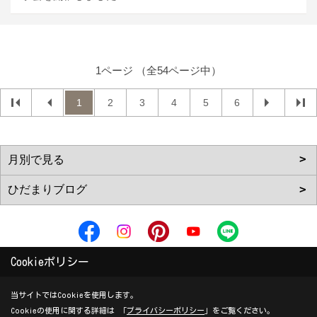
1ページ （全54ページ中）
1
2
3
4
5
6
株式会社ハウスサポート / i leaf labo（アイリーフラボ）
Cookieポリシー
〒617-0001
当サイトではCookieを使用します。
京都府向日市物集女町森ノ上6番地11
Cookieの使用に関する詳細は 「
プライバシーポリシー
」をご覧ください。