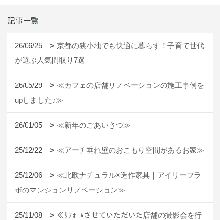
記事一覧
26/06/25
京都の狭小地でも快適に暮らす！子育て世代
が選ぶ人気間取り7選
26/05/29
≪カフェの店舗リノベーションの施工事例を
upしました♪≫
26/01/05
≪新年のごあいさつ≫
25/12/22
≪アーチ垂れ壁のおこもり空間があるお家≫
25/12/06
≪北欧ナチュラル×造作家具｜アイリーフラ
ボのマンションリノベーション≫
25/11/08
≪ﾘﾌｫｰﾑさせていただいた店舗の撮影会を行