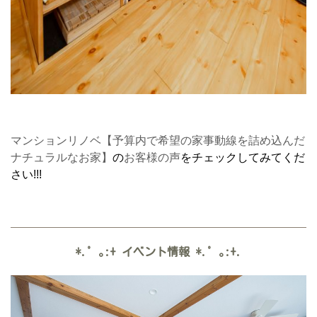
マンションリノベ【予算内で希望の家事動線を詰め込んだ
ナチュラルなお家】
の
お客様の声
をチェックしてみてくだ
さい!!!
*.゜｡:+
イベント情報
*.゜｡:+.