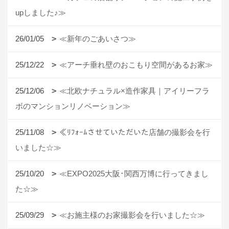
upしました♪≫
26/01/05
≪新年のごあいさつ≫
25/12/22
≪アーチ垂れ壁のおこもり空間があるお家≫
25/12/06
≪北欧ナチュラル×造作家具｜アイリーフラ
ボのマンションリノベーション≫
25/11/08
≪ﾘﾌｫｰﾑさせていただいた店舗の撮影会を行
いました☆≫
25/10/20
≪EXPO2025大阪･関西万博に行ってきまし
た☆≫
25/09/29
≪お施主様のお家撮影会を行いました☆≫