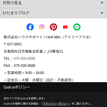
株式会社ハウスサポート / i leaf labo（アイリーフラボ）
〒617-0001
京都府向日市物集女町森ノ上6番地11
TEL：
075-935-8588
FAX：075-935-8585
＜営業時間＞9:00～18:00
＜定休日＞火曜・水曜日（設計・不動産部）
Cookieポリシー
Copyright (c) housesupport. All Rights Reserved.
当サイトではCookieを使用します。
Cookieの使用に関する詳細は 「
プライバシーポリシー
」をご覧ください。
Produced by
ゴデスクリエイト