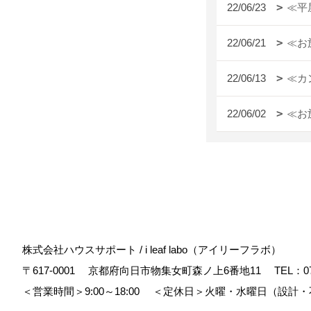
22/06/23
≪平
22/06/21
≪お
22/06/13
≪カ
22/06/02
≪お
株式会社ハウスサポート / i leaf labo（アイリーフラボ）
〒617-0001
京都府向日市物集女町森ノ上6番地11
TEL：
0
＜営業時間＞9:00～18:00
＜定休日＞火曜・水曜日（設計・