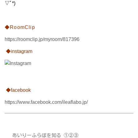
▽ﾟ*)
◆RoomClip
https://roomclip.jp/myroom/817396
◆instagram
◆facebook
https://www.facebook.com/ileaflabo.jp/
あいりーふらぼを知る ①②③