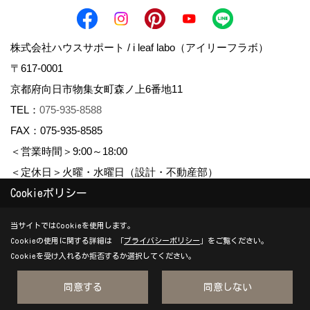
株式会社ハウスサポート / i leaf labo（アイリーフラボ）
〒617-0001
京都府向日市物集女町森ノ上6番地11
TEL：
075-935-8588
FAX：075-935-8585
＜営業時間＞9:00～18:00
＜定休日＞火曜・水曜日（設計・不動産部）
Cookieポリシー
Copyright (c) housesupport. All Rights Reserved.
当サイトではCookieを使用します。
Cookieの使用に関する詳細は 「
プライバシーポリシー
」をご覧ください。
Produced by
ゴデスクリエイト
Cookieを受け入れるか拒否するか選択してください。
同意する
同意しない