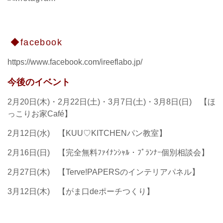
◆facebook
https://www.facebook.com/ireeflabo.jp/
今後のイベント
2月20日(木)・2月22日(土)・3月7日(土)・3月8日(日) 【ほ
っこりお家Café】
2月12日(水) 【KUU♡KITCHENパン教室】
2月16日(日) 【完全無料ﾌｧｲﾅﾝｼｬﾙ・ﾌﾟﾗﾝﾅｰ個別相談会】
2月27日(木) 【Terve!PAPERSのインテリアパネル】
3月12日(木) 【がま口deポーチつくり】